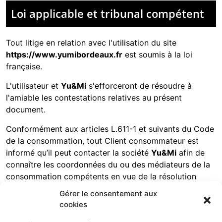
Loi applicable et tribunal compétent
Tout litige en relation avec l'utilisation du site
https://www.yumibordeaux.fr
est soumis à la loi
française.
L'utilisateur et
Yu&Mi
s'efforceront de résoudre à
l'amiable les contestations relatives au présent
document.
Conformément aux articles L.611-1 et suivants du Code
de la consommation, tout Client consommateur est
informé qu’il peut contacter la société
Yu&Mi
afin de
connaître les coordonnées du ou des médiateurs de la
consommation compétents en vue de la résolution
amiable d’un litige.
Gérer le consentement aux
cookies
A défaut d’accord amiable, le consommateur peut saisir
soit l’une des juridictions territorialement compétentes